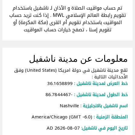
تم حساب مواقيت الصلاة و الأذان لـ ناشفيل باستخدام
تقويم رابطة العالم الإسلامي MWL . إذا كنت تريد حساب
المواقيت باستخدام تقويم أم القرى (مكة المكرمة) أو
تقويم إسنا ، تصفح خيارات حساب المواقيت
معلومات عن مدينة ناشفيل
تقع مدينة ناشفيل في دولة امريكا (United States) وفق
الأحداثيات التالية :
خط العرض لمدينة ناشفيل :
36.1658899
خط الطول لمدينة ناشفيل :
-86.7844467
اسم ناشفيل بالانجليزية :
Nashville
المنطقة الزمنية :
America/Chicago (GMT -6.0)
تاريخ اليوم في ناشفيل:
07-08-2626 AD