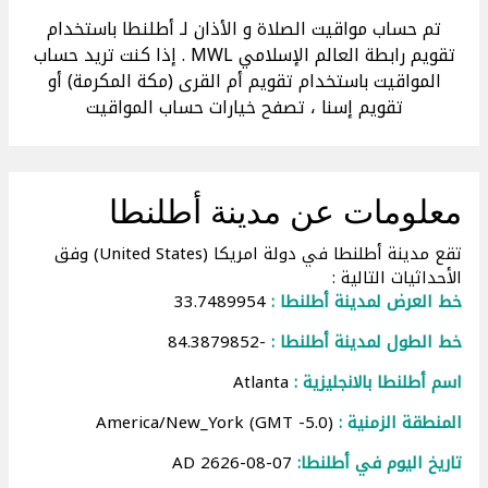
تم حساب مواقيت الصلاة و الأذان لـ أطلنطا باستخدام
تقويم رابطة العالم الإسلامي MWL . إذا كنت تريد حساب
المواقيت باستخدام تقويم أم القرى (مكة المكرمة) أو
تقويم إسنا ، تصفح خيارات حساب المواقيت
معلومات عن مدينة أطلنطا
تقع مدينة أطلنطا في دولة امريكا (United States) وفق
الأحداثيات التالية :
خط العرض لمدينة أطلنطا :
33.7489954
خط الطول لمدينة أطلنطا :
-84.3879852
اسم أطلنطا بالانجليزية :
Atlanta
المنطقة الزمنية :
America/New_York (GMT -5.0)
تاريخ اليوم في أطلنطا:
07-08-2626 AD