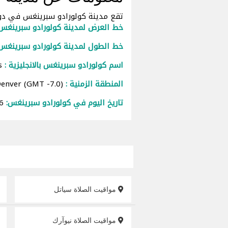
تقع مدينة كولورادو سبرينغس في دولة امريكا (United States) وفق ا
خط العرض لمدينة كولورادو سبرينغس
خط الطول لمدينة كولورادو سبرينغس 
اسم كولورادو سبرينغس بالانجليزية :
Colorado Springs
المنطقة الزمنية :
America/Denver (GMT -7.0)
تاريخ اليوم في كولورادو سبرينغس:
06-08-2626 AD
مواقيت الصلاة سياتل
مواقيت الصلاة نيوآرك