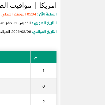
امريكا
| مواقيت الص
الساعة الآن :
05:34 التوقيت المحلي كولورادو سبرينغس
التاريخ الهجري :
الخميس 21 صفر 1448 للهجرة
التاريخ الميلادي:
2026/08/06 للميلاد
م
1
0
2