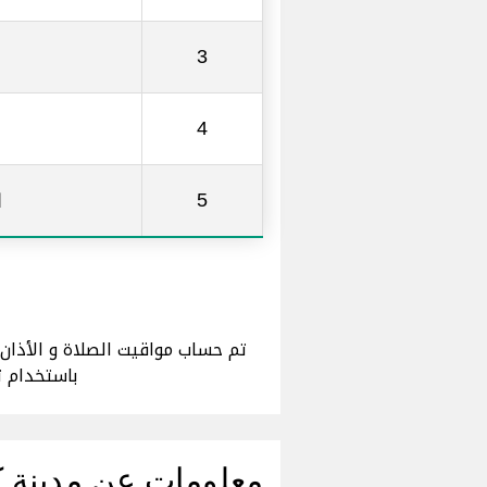
ا
3
4
ا
5
باستخدام ت
معلومات عن مدينة 