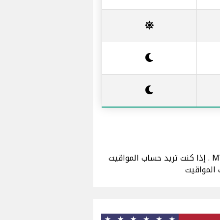
تم حساب مواقيت الصلاة و الأذان لـ كولورادو سبرينغس باستخدام تقويم رابطة العالم الإسلامي MWL . إذا كنت تريد حساب المواقيت
 المواقيت