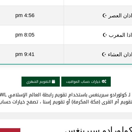
ذان العصر ☪
4:56 pm
اذا المغرب ☪
8:05 pm
ذان العشاء ☪
9:41 pm
خيارات حساب المواقيت
التقويم الشهري
قويم أم القرى (مكة المكرمة) أو تقويم إسنا ، تصفح خيارات حساب
كولورادو سبرينغس