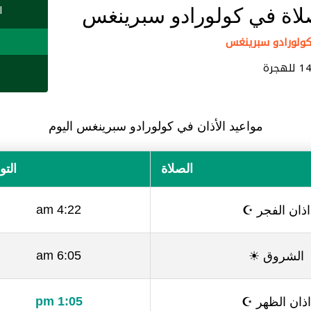
لاة في كولورادو سبرينغس
ا
مواعيد الأذان في كولورادو سبرينغس اليوم
الصلاة
الت
اذان الفجر ☪
4:22 am
الشروق ☀
6:05 am
اذان الظهر ☪
1:05 pm