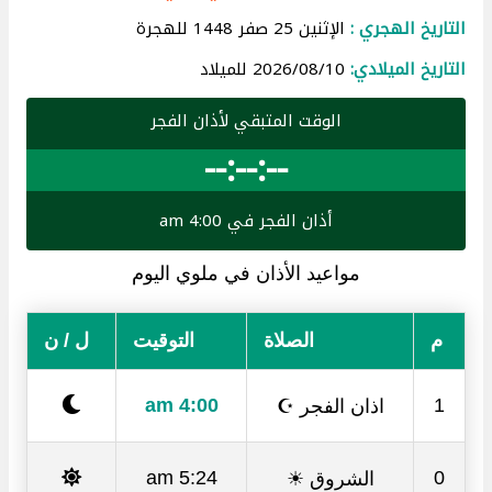
التاريخ الهجري :
الإثنين 25 صفر 1448 للهجرة
التاريخ الميلادي:
2026/08/10 للميلاد
الوقت المتبقي لأذان الفجر
--:--:--
أذان الفجر في 4:00 am
مواعيد الأذان في ملوي اليوم
م
الصلاة
التوقيت
ل / ن
اذان الفجر ☪
4:00 am
1
الشروق ☀
5:24 am
0