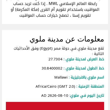
رابطة العالم الإسلامي MWL . إذا كنت تريد حساب
المواقيت باستخدام تقويم أم القرى (مكة المكرمة) أو
تقويم إسنا ، تصفح خيارات حساب المواقيت
معلومات عن مدينة ملوي
تقع مدينة ملوي في دولة مصر (Egypt) وفق الأحداثيات
التالية :
خط العرض لمدينة ملوي :
27.7304
خط الطول لمدينة ملوي :
30.8400002
اسم ملوي بالانجليزية :
Mallawi
المنطقة الزمنية :
Africa/Cairo (GMT 2.0)
تاريخ اليوم في ملوي:
10-08-2626 AD